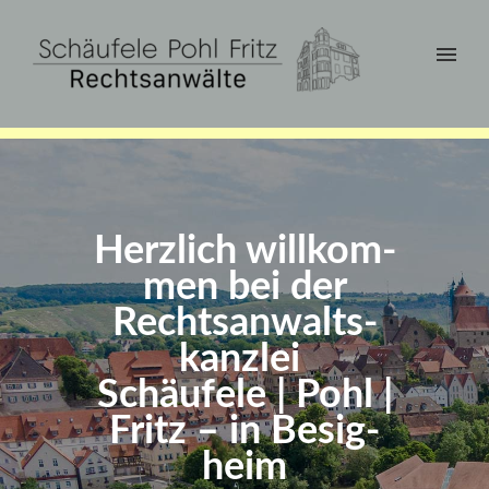
Herz­lich will­kom­
men bei der
Rechts­anwalts­
kanzlei
Schäuf­ele | Pohl |
Fritz – in Besig­
heim